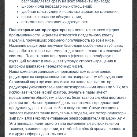
распределяется сразу на всех элементы привода;
широкий ряд передаточных отношений;
удобная конструкция и несколько вариантов крепления;
простое сервисное обслуживание;
оптимальная стоимость и доступность.
Планетарные мотор-редукторы
применяется во всех сферах
промышленности. Агрегаты относятся к отдельному классу
изделий, получивших огромную популярность во всём мире.
Название редукторы получили благодаря особенности зубчатых
пар, работа которых напоминает движение планет в солнечной
системе. Планетарная передача эффективно преобразует
крутящий момент и уменьшает угловую скорость вращения в
широком диапазоне передаточных чисел.
Наша компания занимается производством планетарных
редукторов на современном автоматизированном оборудовании.
Станочный парк где изготавливаются планетарные мотор-
редукторы укомплектован автоматизированными линиями ЧПУ, что
исключает человеческий фактор. Зубчатые пары имеют
прецизионную обработку, а срок их безотказной службы достигает
десятки лет. На сегодняшний день ассортимент предлагаемой
продукции удовлетворит любого покупателя. Среди складских
запасов имеются такие популярные модели, как: мотор-редукторы
3мп
или
1МПз
укомплектованные электродвигателями марки АИР.
Эти привода планетарного типа применяются в строительной
технике, в машиностроении, в тяжёлой и лёгкой промышленности
и в других сферах деятельности.