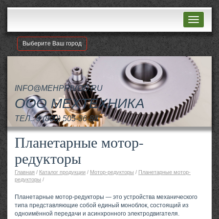
Навигац
Выберите Ваш город
INFO@MEHPRIVOD.RU
ООО МЕХТЕХНИКА
ТЕЛ.:
8 (800) 505-36-88
Планетарные мотор-
редукторы
Главная
/
Каталог продукции
/
Мотор-редукторы
/
Планетарные мотор-
редукторы
/
Планетарные мотор-редукторы — это устройства механического
типа представляющие собой единый моноблок, состоящий из
одноимённой передачи и асинхронного электродвигателя.