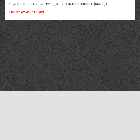
осуществляется с помощью лап или опорного фланца.
Цена: от 45 210 руб.
Компания «Мехтехника Брянск»
©2010–2026
Все права защищены
Адрес отгрузки продукции в Брянске
241035 г. Брянск, ул. Ульянова, д. 6
Тел.:
8 (800) 505-36-88