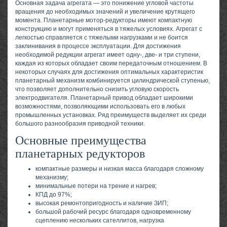
Основная задача агрегата — это понижение угловой частоты
вращения до необходимых значений и увеличение крутящего
момента. Планетарные мотор-редукторы имеют компактную
конструкцию и могут применяться в тяжелых условиях. Агрегат с
легкостью справляется с тяжелыми нагрузками и не боится
заклинивания в процессе эксплуатации. Для достижения
необходимой редукции агрегат имеет одну-, две- и три ступени,
каждая из которых обладает своим передаточным отношением. В
некоторых случаях для достижения оптимальных характеристик
планетарный механизм комбинируется цилиндрической ступенью,
что позволяет дополнительно снизить угловую скорость
электродвигателя. Планетарный привод обладает широкими
возможностями, позволяющими использовать его в любых
промышленных установках. Ряд преимуществ выделяет их среди
большого разнообразия приводной техники.
Основные преимущества
планетарных редукторов
компактные размеры и низкая масса благодаря сложному
механизму;
минимальные потери на трение и нагрев;
КПД до 97%;
высокая ремонтопригодность и наличие ЗИП;
большой рабочий ресурс благодаря одновременному
сцеплению нескольких сателлитов, нагрузка