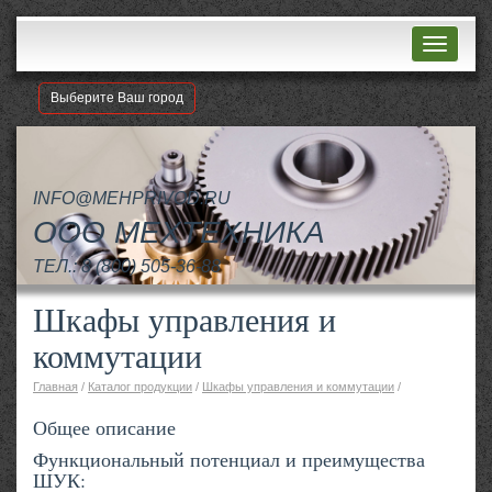
Навигац
Выберите Ваш город
INFO@MEHPRIVOD.RU
ООО МЕХТЕХНИКА
ТЕЛ.:
8 (800) 505-36-88
Шкафы управления и
коммутации
Главная
/
Каталог продукции
/
Шкафы управления и коммутации
/
Общее описание
Функциональный потенциал и преимущества
ШУК: