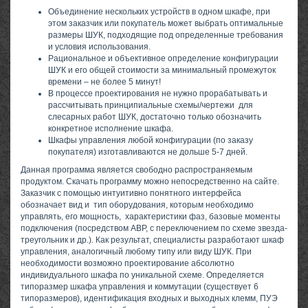
Объединение нескольких устройств в одном шкафе, при
этом заказчик или покупатель может выбрать оптимальные
размеры ШУК, подходящие под определенные требования
и условия использования.
Рациональное и объективное определение конфигурации
ШУК и его общей стоимости за минимальный промежуток
времени – не более 5 минут!
В процессе проектирования не нужно прорабатывать и
рассчитывать принципиальные схемы/чертежи для
слесарных работ ШУК, достаточно только обозначить
конкретное исполнение шкафа.
Шкафы управления любой конфигурации (по заказу
покупателя) изготавливаются не дольше 5-7 дней.
Данная программа является свободно распространяемым
продуктом. Скачать программу можно непосредственно на сайте.
Заказчик с помощью интуитивно понятного интерфейса
обозначает вид и тип оборудования, которым необходимо
управлять, его мощность, характеристики фаз, базовые моменты
подключения (посредством АВР, с переключением по схеме звезда-
треугольник и др.). Как результат, специалисты разработают шкаф
управления, аналогичный любому типу или виду ШУК. При
необходимости возможно проектирование абсолютно
индивидуального шкафа по уникальной схеме. Определяется
типоразмер шкафа управления и коммутации (существует 6
типоразмеров), идентификация входных и выходных клемм, ПУЭ